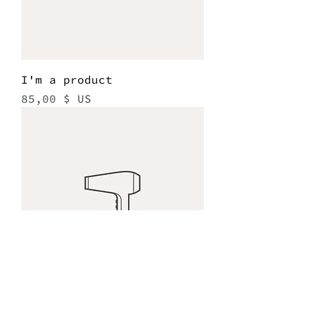
I'm a product
Prix
85,00 $ US
I'm a product