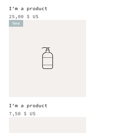
I'm a product
Prix
25,00 $ US
New
I'm a product
Prix
7,50 $ US