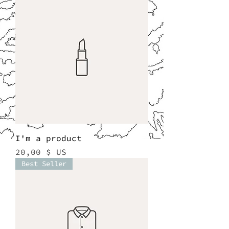
I'm a product
Prix
20,00 $ US
Best Seller